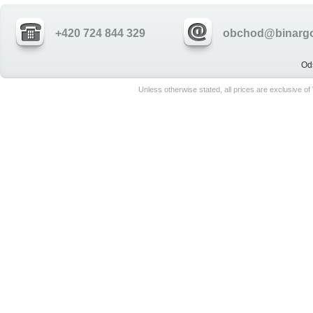
+420 724 844 329
obchod@binargo
Od
Unless otherwise stated, all prices are exclusive o