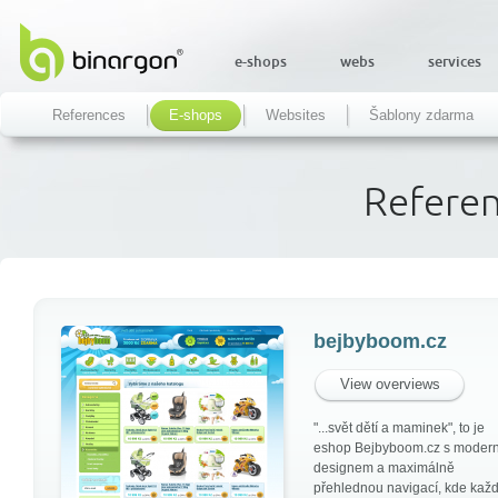
e-shops
webs
services
References
E-shops
Websites
Šablony zdarma
Refere
bejbyboom.cz
View overviews
"...svět dětí a maminek", to je
eshop Bejbyboom.cz s moder
designem a maximálně
přehlednou navigací, kde kaž