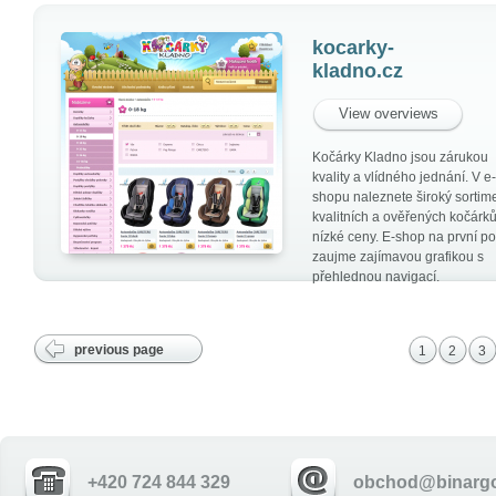
kocarky-
kladno.cz
View overviews
Kočárky Kladno jsou zárukou
kvality a vlídného jednání. V e-
shopu naleznete široký sortim
kvalitních a ověřených kočárk
nízké ceny. E-shop na první p
zaujme zajímavou grafikou s
přehlednou navigací.
previous page
1
2
3
+420 724 844 329
obchod@binargo