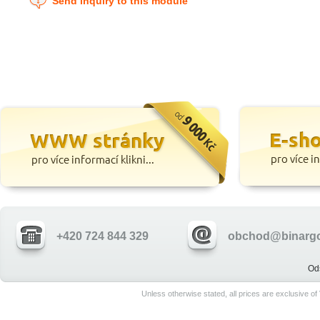
Send inquiry to this module
+420 724 844 329
obchod@binargo
Od
Unless otherwise stated, all prices are exclusive o