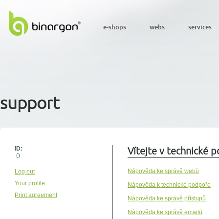
e-shops
webs
services
support
ID:
Vítejte v technické
()
Nápověda ke správě webů
Log out
Your profile
Nápověda k technické podpoře
Print agreement
Nápověda ke správě přístupů
Nápověda ke správě emailů