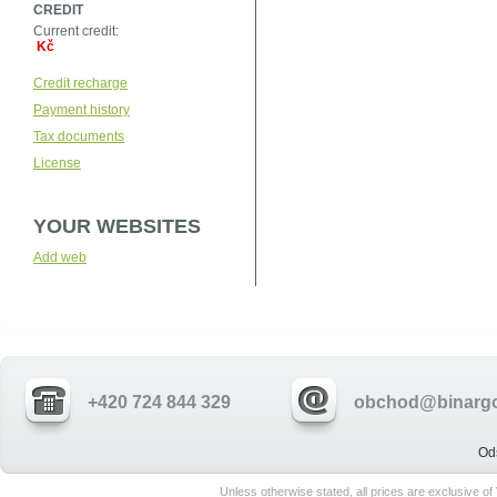
CREDIT
Current credit:
Kč
Credit recharge
Payment history
Tax documents
License
YOUR WEBSITES
Add web
+420 724 844 329
obchod@binargo
Od
Unless otherwise stated, all prices are exclusive o