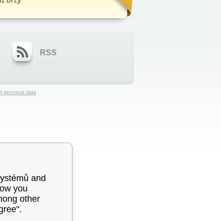
RSS
f personal data
systémů and
how you
among other
gree".