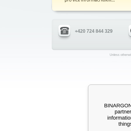
+420 724 844 329
Unless otherwis
BINARGON® 
partner
informatio
thing