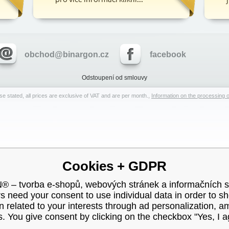
obchod@binargon.cz
facebook
Odstoupení od smlouvy
e stated, all prices are exclusive of VAT and are per month.,
Information on the processing o
Cookies + GDPR
– tvorba e-shopů, webových stránek a informačních 
s need your consent to use individual data in order to s
n related to your interests through ad personalization, 
s. You give consent by clicking on the checkbox "Yes, I a