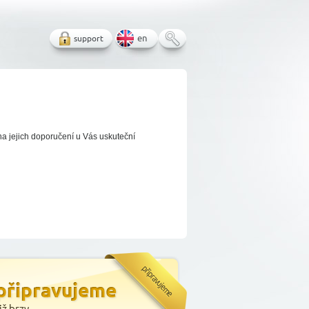
support
en
na jejich doporučení u Vás uskuteční