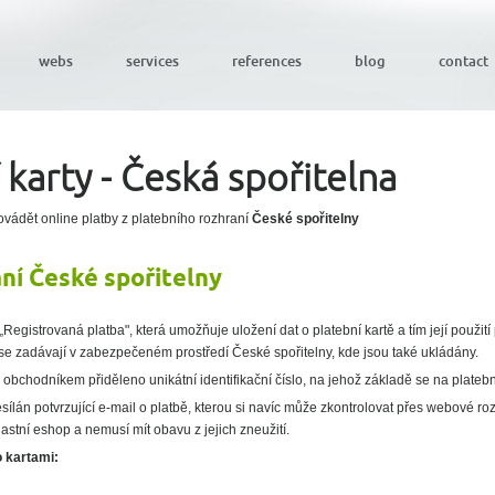
webs
services
references
blog
contact
karty - Česká spořitelna
ádět online platby z platebního rozhraní
České spořitelny
aní České spořitelny
„Registrovaná platba", která umožňuje uložení dat o platební kartě a tím její použit
se zadávají v zabezpečeném prostředí České spořitelny, kde jsou také ukládány.
obchodníkem přiděleno unikátní identifikační číslo, na jehož základě se na platební
ílán potvrzující e-mail o platbě, kterou si navíc může zkontrolovat přes webové rozh
astní eshop a nemusí mít obavu z jejich zneužití.
o kartami: