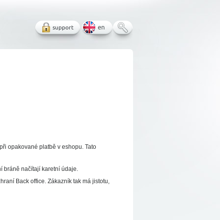
support
en
í při opakované platbě v eshopu. Tato
 bráně načítají karetní údaje.
raní Back office. Zákazník tak má jistotu,