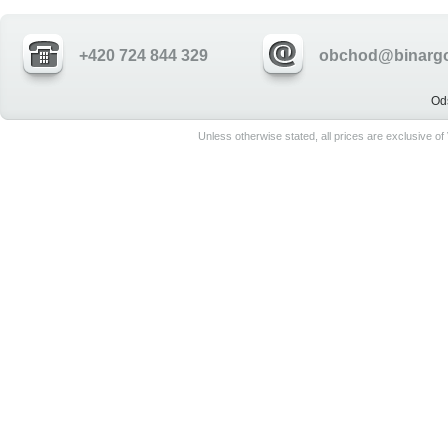
+420 724 844 329
obchod@binargo
Od
Unless otherwise stated, all prices are exclusive o