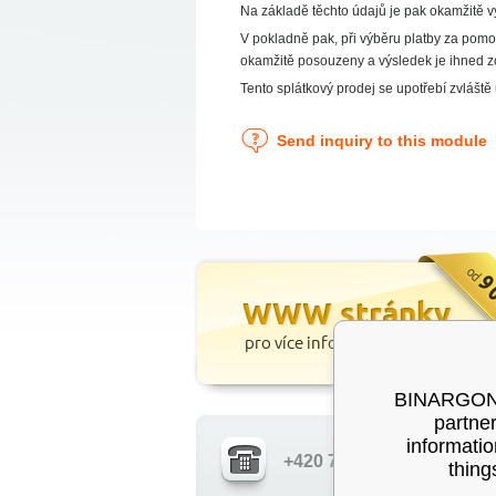
Na základě těchto údajů je pak okamžitě v
V pokladně pak, při výběru platby za pomo
okamžitě posouzeny a výsledek je ihned zo
Tento splátkový prodej se upotřebí zvláště
Send inquiry to this module
BINARGON® 
partner
informatio
+420 724 844 329
thing