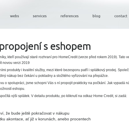
webs
services
references
blog
contact
 propojení s eshopem
íky, kteří používají staré rozhraní pro HomeCredit (verze před rokem 2019). Tato v
t novou verzi 2019
mi produkty i kvalitní služby, mezi které bezesporu patří i splátkový prodej. Spole
ý nákup bez čekání u pokladny a složitého vyřizování na přepážce.
vu o spolupráci, jsme schopni Vás s ní propojit prakticky na počkání. Jak vypadá n
možností eshopu.
očítá výši splátek. V detailu produktu, po kliknutí na odkaz Home Credit, si zadá:
 ví, že bude ještě pokračovat v nákupu
tku akontace, ať již v korunách, anebo procentech