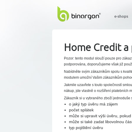
e-shops
Home Credit a
Pozor: tento modul slouží pouze pro zákazn
podporována, doporučujeme však již použí
Nabídněte svým zákazníkům spolu s kvalitní
modulem umožní Vašim zákazníkům pohodln
Jakmile uzavřete s touto společností smlou
nákup, jde vlastně o rozšíření platebních 
Zákazník si u vybraného zboží jednoduše sp
o jaký typ úvěru má zájem
počet splátek
může si upravit výši úvěru, pokud
může si také zadat libovolnou čás
typ pojištění úvěru