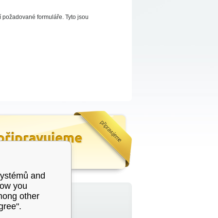
í požadované formuláře. Tyto jsou
systémů and
how you
among other
RSS
gree".