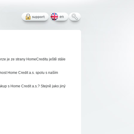
support
en
erze je ze strany HomeCreditu ještě stále
čnost Home Credit a.s. spolu s naším
ákup s Home Credit a.s.? Stejně jako jiný