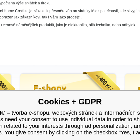
ypočtena výše splátek a úroku.
cí Home Creditu, je zákazník přesměrován na stránky této společnosti, kde si vypln
brazen jak zákazníkovi, tak i Vám jako prodejci.
 u cenově náročnějších produktů, jako je elektronika, bílá technika, nebo nábytek.
Cookies + GDPR
– tvorba e-shopů, webových stránek a informačních 
s need your consent to use individual data in order to s
n related to your interests through ad personalization, 
obchod@binargon.cz
facebook
s. You give consent by clicking on the checkbox "Yes, I a