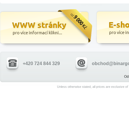
+420 724 844 329
obchod@binargo
Od
Unless otherwise stated, all prices are exclusive o