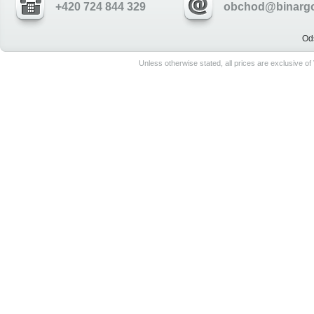
+420 724 844 329
obchod@binargo
Od
Unless otherwise stated, all prices are exclusive o