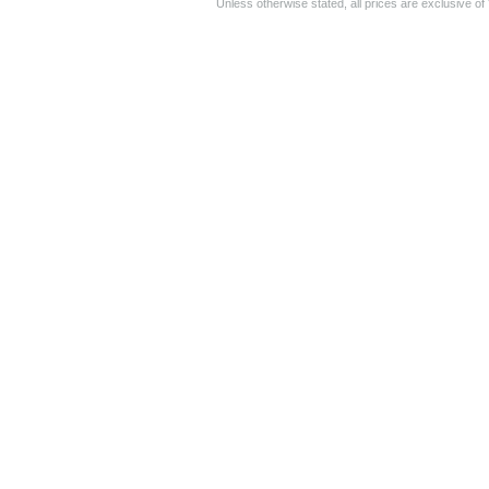
Unless otherwise stated, all prices are exclusive o