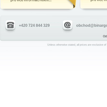
+420 724 844 329
obchod@binargo
Od
Unless otherwise stated, all prices are exclusive o