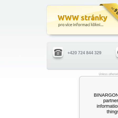
+420 724 844 329
Unless otherwis
BINARGON® 
partner
informatio
thing