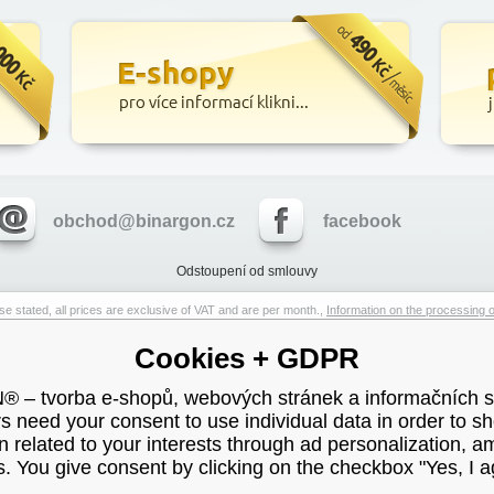
obchod@binargon.cz
facebook
Odstoupení od smlouvy
e stated, all prices are exclusive of VAT and are per month.,
Information on the processing o
Cookies + GDPR
– tvorba e-shopů, webových stránek a informačních 
s need your consent to use individual data in order to s
n related to your interests through ad personalization, 
s. You give consent by clicking on the checkbox "Yes, I a