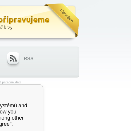
RSS
f personal data
systémů and
how you
among other
gree".