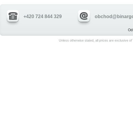
+420 724 844 329
obchod@binargo
Od
Unless otherwise stated, all prices are exclusive o