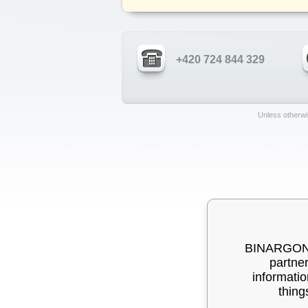
+420 724 844 329
Unless otherwis
BINARGON® 
partner
informatio
thing