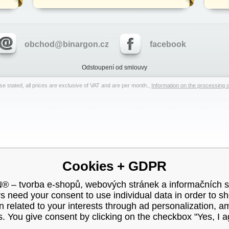
obchod@binargon.cz
facebook
Odstoupení od smlouvy
e stated, all prices are exclusive of VAT and are per month.,
Information on the processing o
Cookies + GDPR
– tvorba e-shopů, webových stránek a informačních 
s need your consent to use individual data in order to s
n related to your interests through ad personalization, 
s. You give consent by clicking on the checkbox "Yes, I a