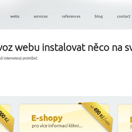
webs
services
references
blog
contact
oz webu instalovat něco na sv
í internetový prohlížeč.