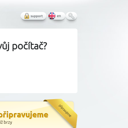
support
en
ůj počítač?