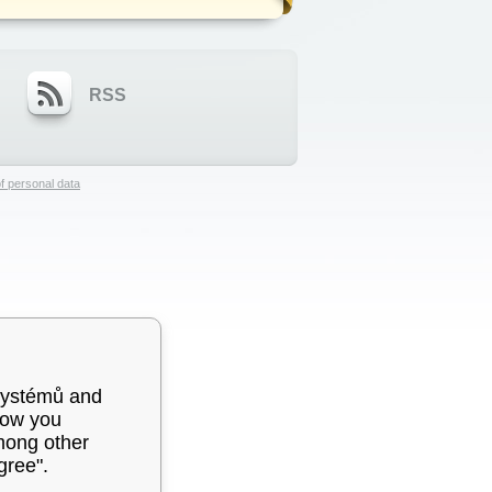
RSS
f personal data
systémů and
how you
among other
gree".