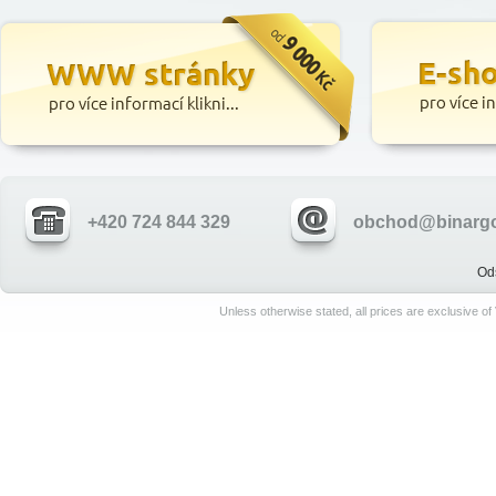
+420 724 844 329
obchod@binargo
Od
Unless otherwise stated, all prices are exclusive o